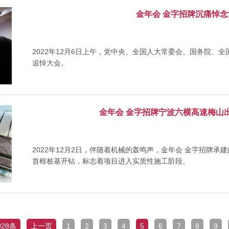
金年会 金字招牌沉痛悼
2022年12月6日上午，党中央、全国人大常委会、国务院、
追悼大会。
金年会 金字招牌宁波六横高速梅山
2022年12月2日，伴随着机械的轰鸣声，金年会 金字招牌
首根桩基开钻，标志着项目进入实质性施工阶段。
028条
上一页
1
2
3
4
5
6
7
8
9