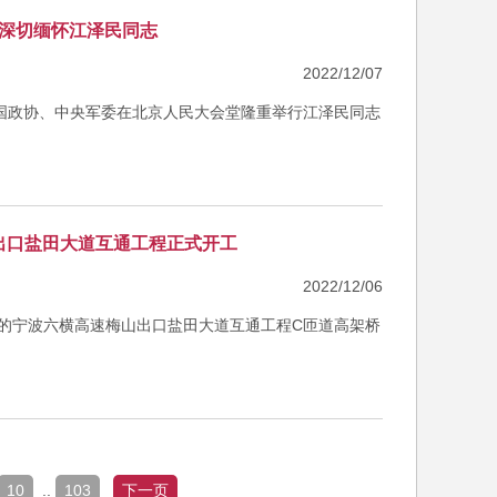
念深切缅怀江泽民同志
2022/12/07
全国政协、中央军委在北京人民大会堂隆重举行江泽民同志
出口盐田大道互通工程正式开工
2022/12/06
承建的宁波六横高速梅山出口盐田大道互通工程C匝道高架桥
10
..
103
下一页