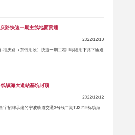
福庆路快速一期主线地面贯通
2022/12/13
道-福庆路（东钱湖段）快速一期工程III标段湖下路下匝道
号线镇海大道站基坑封顶
2022/12/12
金字招牌承建的宁波轨道交通3号线二期TJ3219标镇海