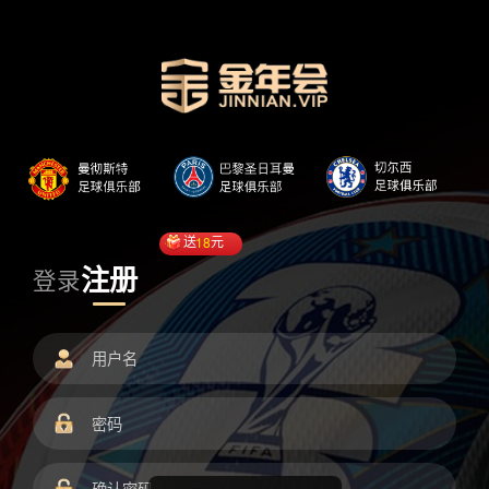
送
18
元
注册
登录