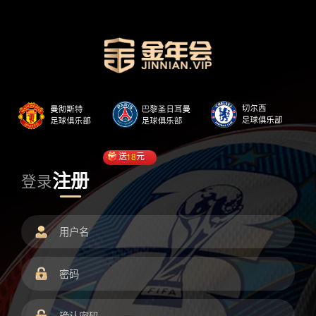
送
18
元
注册
登录