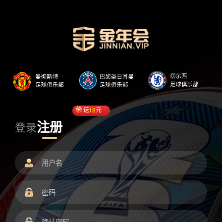
送
18
元
注册
登录