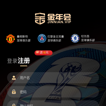
送
18
元
注册
登录