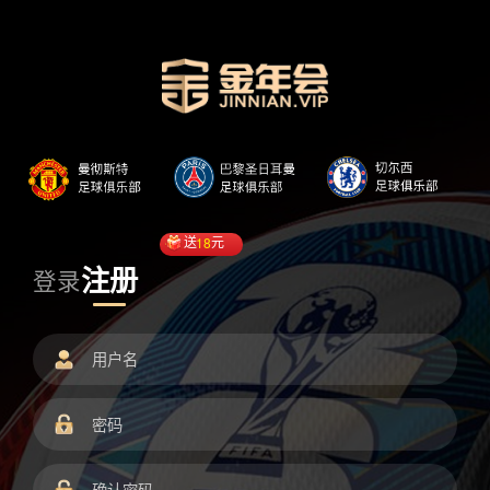
送
18
元
注册
登录