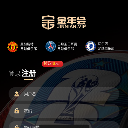
送
18
元
注册
登录