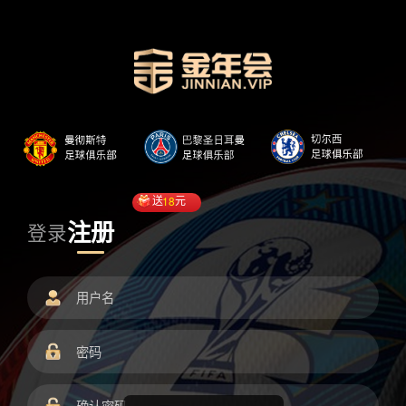
送
18
元
注册
登录