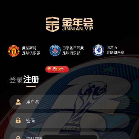
送
18
元
注册
登录