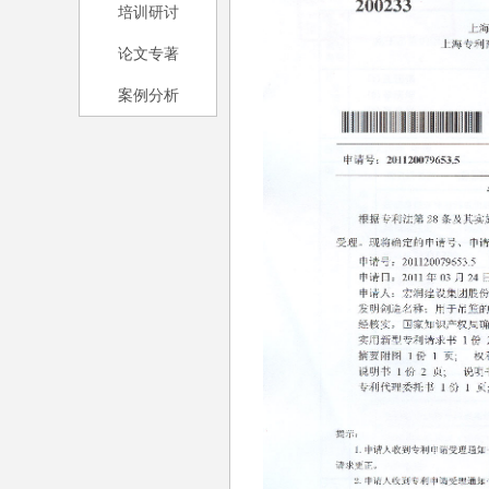
培训研讨
论文专著
案例分析