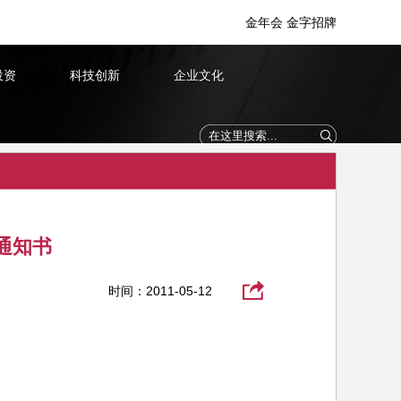
金年会 金字招牌
投资
科技创新
企业文化
通知书
时间：2011-05-12