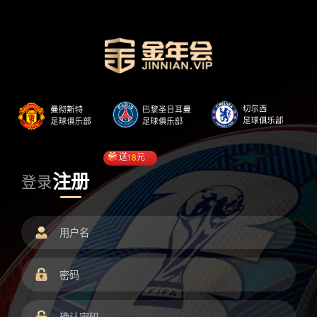
送
18
元
注册
登录