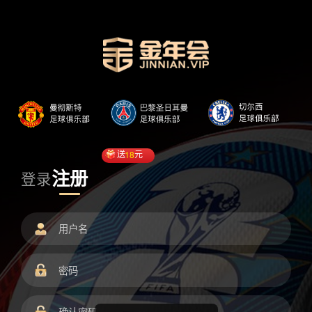
送
18
元
注册
登录