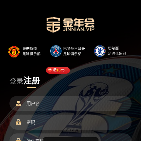
送
18
元
注册
登录