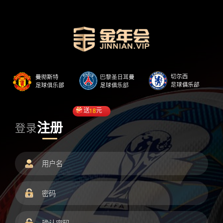
送
18
元
注册
登录