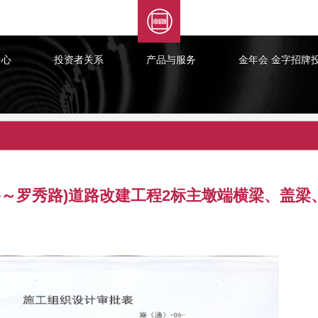
XML 地图
中心
投资者关系
产品与服务
金年会 金字招牌
路～罗秀路)道路改建工程2标主墩端横梁、盖