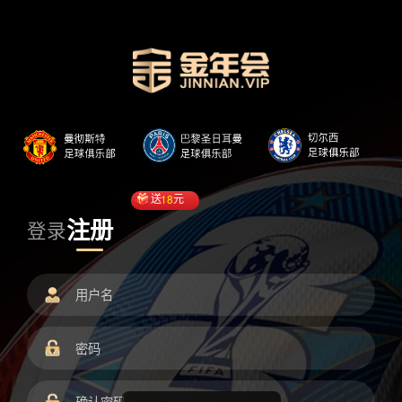
送
18
元
注册
登录