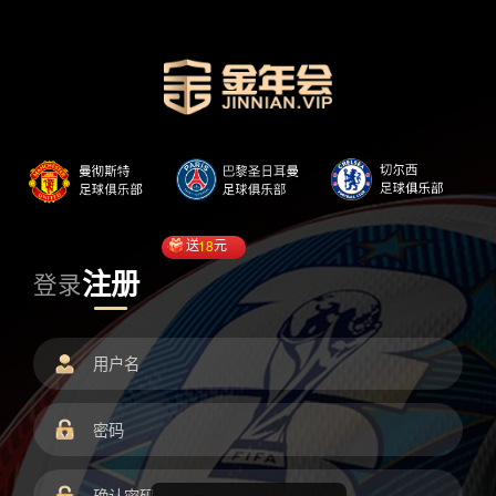
送
18
元
注册
登录