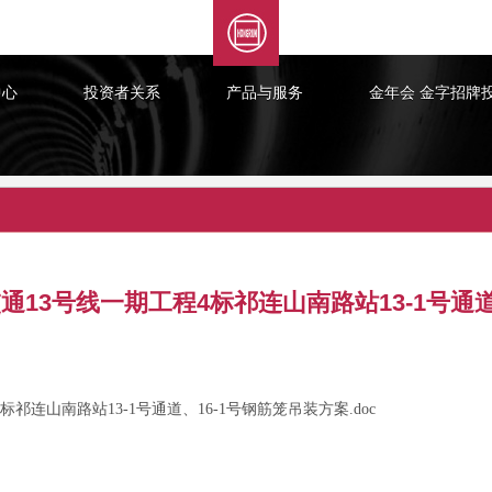
XML 地图
中心
投资者关系
产品与服务
金年会 金字招牌
通13号线一期工程4标祁连山南路站13-1号通道
祁连山南路站13-1号通道、16-1号钢筋笼吊装方案.doc