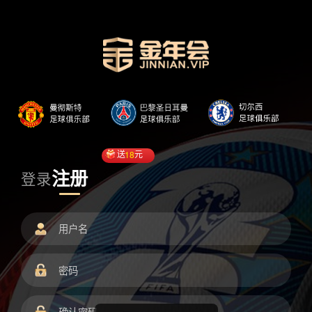
送
18
元
注册
登录