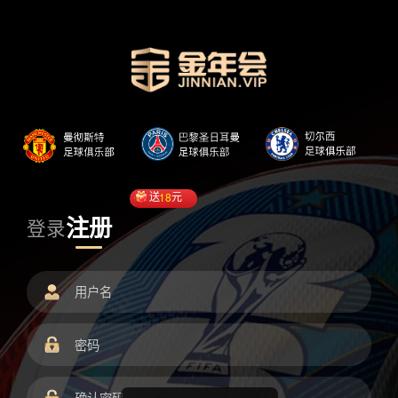
送
18
元
注册
登录