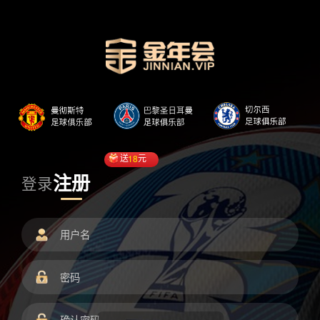
送
18
元
注册
登录