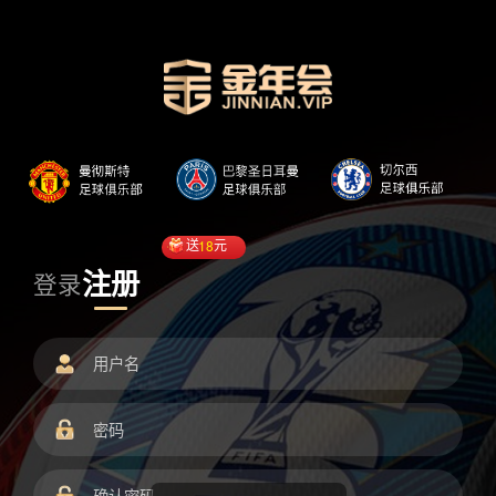
送
18
元
注册
登录