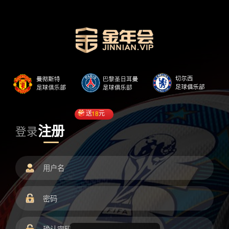
送
18
元
注册
登录