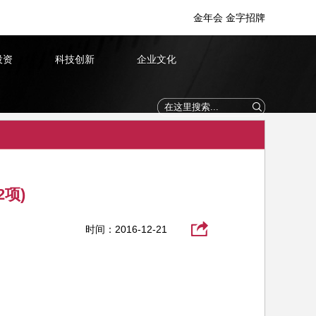
金年会 金字招牌
投资
科技创新
企业文化
项)
时间：2016-12-21