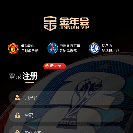
送
18
元
注册
登录