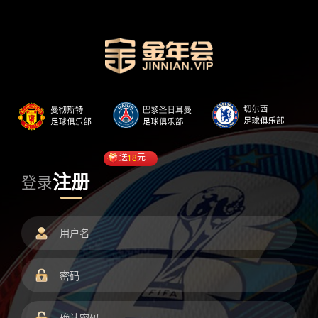
送
18
元
注册
登录