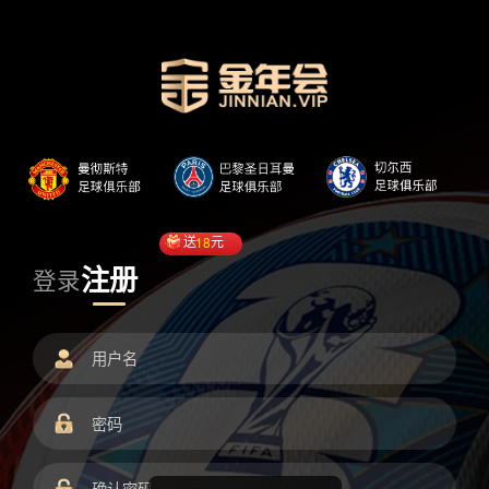
送
18
元
注册
登录