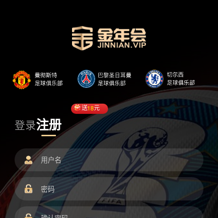
送
18
元
注册
登录