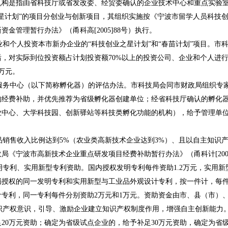
机构是指由省科技厅或省发改委、经贸委确认的企业技术中心和重点实验
星计划”的项目分创业与创新项目，其组织实施按《宁波市留学人员科技创新创
金管理暂行办法》（甬科高[2005]88号）执行。
个人投资本市新办企业的“科技创业之星计划”和“春苗计划”项目。市
，对实际到位投资额占计划投资额70%以上的投资公司、企业和个人进
万元。
务中心（以下简称孵化器）的评估办法。市科技局会同市财政局组织专家
的经费补助，并优先推荐为省级孵化器创建单位；经省科技厅确认的孵化器
中心、大学科技园、创新驿站等科技类孵化功能的机构），给予管理单位
销售收入比例达到5%（农业类高新技术企业达到3%）、且以自主知识
局《宁波市高新技术企业重点研发项目经费补助暂行办法》（甬科计[2006
利、实用新型专利资助。国内授权发明专利每件资助1.2万元，实用新
局授权的同一发明专利和实用新型与工业品外观设计专利，按一件计，每件
专利，同一专利每件分别资助2万元和1万元。资助资金由市、县（市）、
产权意识，引导、激励企业建立知识产权制度作用，增强自主创新能力。
20万元资助；确定为省级试点企业的，给予补足30万元资助，确定为省