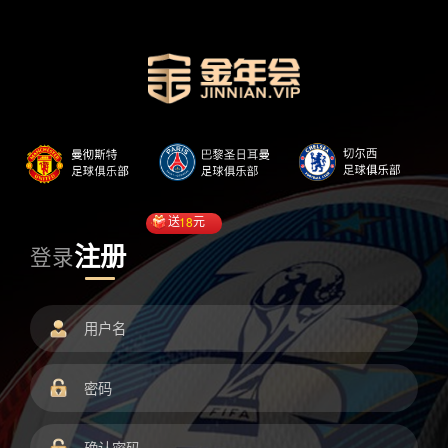
送
18
元
注册
登录