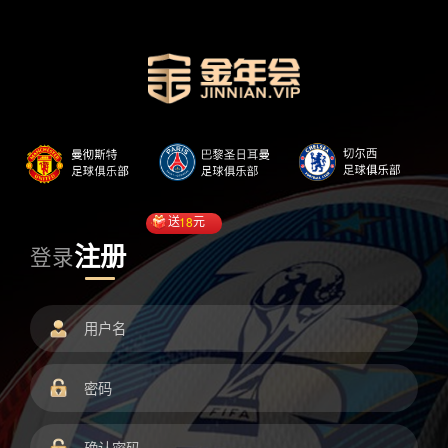
送
18
元
注册
登录