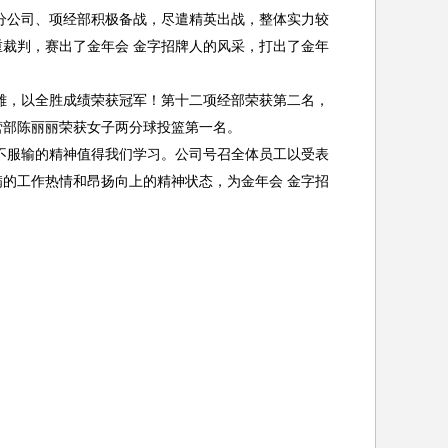
分公司、项经部积极备战，尽遣精英出战，整体实力较
裁判，赛出了金年会 金字招牌人的风采，打出了金年
雄，以全胜成绩荣获冠军！第十二项经部荣获第二名，
营部陈丽丽荣获女子两分球投篮第一名。
不服输的精神值得我们学习。公司号召全体员工以受表
的工作热情和昂扬向上的精神状态，为金年会 金字招