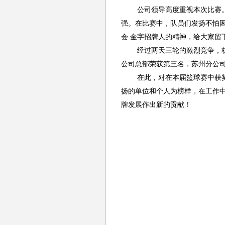
公司领导高度重视本次比赛
强。在比赛中，队员们发扬不怕
会 金字招牌人的精神，给大家留
经过两天三轮的激烈竞争，
公司总部荣获第三名，苏州分公
在此，对在本届篮球赛中获
扬的单位和个人为榜样，在工作
牌发展作出新的贡献！