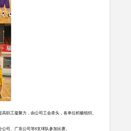
提高职工凝聚力，由公司工会牵头，各单位积极组织、
分公司、广东公司等8支球队参加比赛。