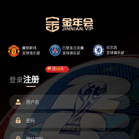
送
18
元
注册
登录