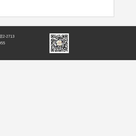
-2713
955