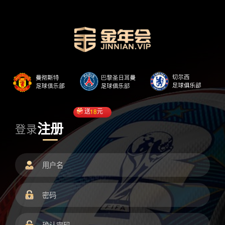
送
18
元
注册
登录