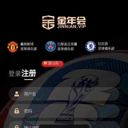
送
18
元
注册
登录