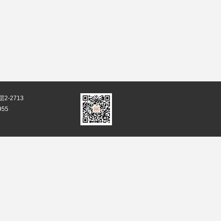
-2713
955