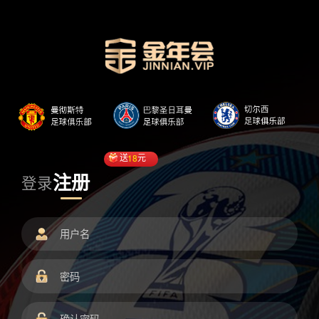
送
18
元
注册
登录