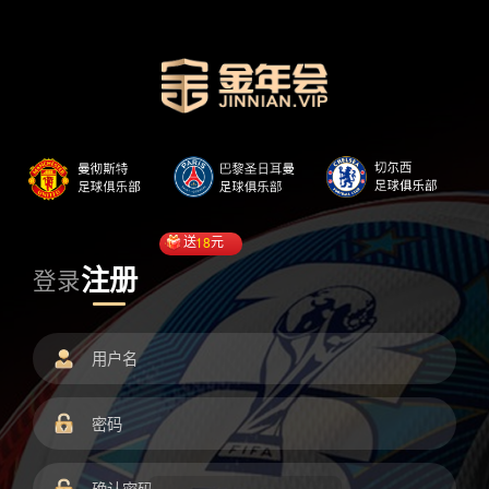
送
18
元
注册
登录