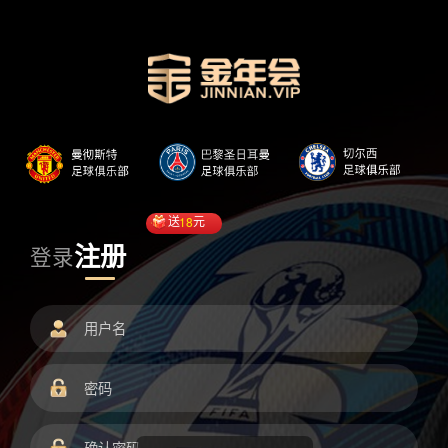
送
18
元
注册
登录